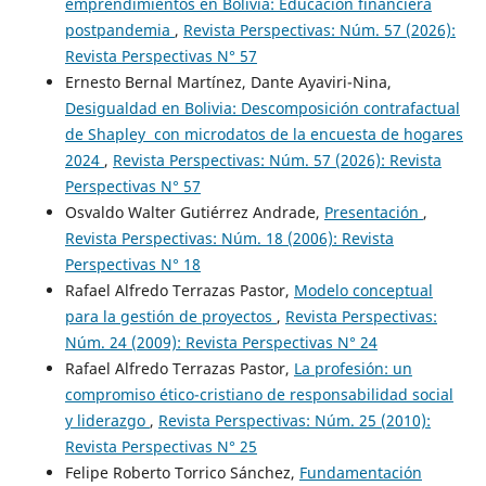
emprendimientos en Bolivia: Educación financiera
postpandemia
,
Revista Perspectivas: Núm. 57 (2026):
Revista Perspectivas N° 57
Ernesto Bernal Martínez, Dante Ayaviri-Nina,
Desigualdad en Bolivia: Descomposición contrafactual
de Shapley con microdatos de la encuesta de hogares
2024
,
Revista Perspectivas: Núm. 57 (2026): Revista
Perspectivas N° 57
Osvaldo Walter Gutiérrez Andrade,
Presentación
,
Revista Perspectivas: Núm. 18 (2006): Revista
Perspectivas N° 18
Rafael Alfredo Terrazas Pastor,
Modelo conceptual
para la gestión de proyectos
,
Revista Perspectivas:
Núm. 24 (2009): Revista Perspectivas N° 24
Rafael Alfredo Terrazas Pastor,
La profesión: un
compromiso ético-cristiano de responsabilidad social
y liderazgo
,
Revista Perspectivas: Núm. 25 (2010):
Revista Perspectivas N° 25
Felipe Roberto Torrico Sánchez,
Fundamentación