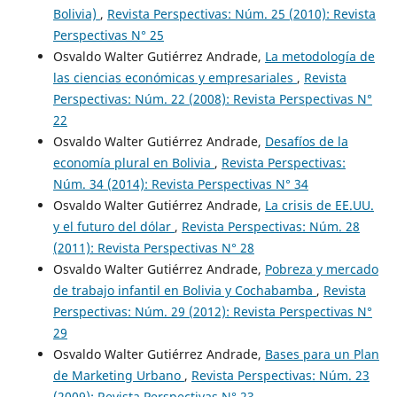
Bolivia)
,
Revista Perspectivas: Núm. 25 (2010): Revista
Perspectivas N° 25
Osvaldo Walter Gutiérrez Andrade,
La metodología de
las ciencias económicas y empresariales
,
Revista
Perspectivas: Núm. 22 (2008): Revista Perspectivas N°
22
Osvaldo Walter Gutiérrez Andrade,
Desafíos de la
economía plural en Bolivia
,
Revista Perspectivas:
Núm. 34 (2014): Revista Perspectivas N° 34
Osvaldo Walter Gutiérrez Andrade,
La crisis de EE.UU.
y el futuro del dólar
,
Revista Perspectivas: Núm. 28
(2011): Revista Perspectivas N° 28
Osvaldo Walter Gutiérrez Andrade,
Pobreza y mercado
de trabajo infantil en Bolivia y Cochabamba
,
Revista
Perspectivas: Núm. 29 (2012): Revista Perspectivas N°
29
Osvaldo Walter Gutiérrez Andrade,
Bases para un Plan
de Marketing Urbano
,
Revista Perspectivas: Núm. 23
(2009): Revista Perspectivas N° 23