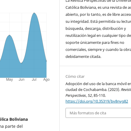
La Revista Perspectivas de la Univers
Católica Boliviana, es una revista de 
abierto, por lo tanto, es de libre acce
su integridad. Está permitida su lectur
búsqueda, descarga, distribución y
reutilización legal en cualquier tipo d
soporte únicamente para fines no
comerciales, siempre y cuando la obr
debidamente citada.
Cómo citar
Adopción del uso de la banca móvil en
ciudad de Cochabamba. (2023).
Revist
Perspectivas
,
52
, 85-110.
https://doi.org/10.35319/bv8nvg82
Más formatos de cita
lica Boliviana
ma parte del