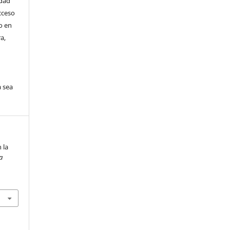
idad
acceso
so en
a,
e
a sea
 la
a