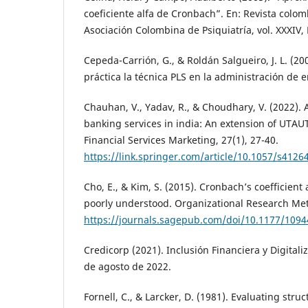
coeficiente alfa de Cronbach”. En: Revista colom
Asociación Colombina de Psiquiatría, vol. XXXIV,
Cepeda-Carrión, G., & Roldán Salgueiro, J. L. (20
práctica la técnica PLS en la administración de 
Chauhan, V., Yadav, R., & Choudhary, V. (2022). 
banking services in india: An extension of UTAU
Financial Services Marketing, 27(1), 27-40.
https://link.springer.com/article/10.1057/s4126
Cho, E., & Kim, S. (2015). Cronbach’s coefficient
poorly understood. Organizational Research Met
https://journals.sagepub.com/doi/10.1177/109
Credicorp (2021). Inclusión Financiera y Digitali
de agosto de 2022.
Fornell, C., & Larcker, D. (1981). Evaluating str