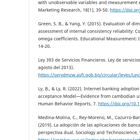
with unobservable variables and measurement er
Marketing Research, 18(1), 39-50.
https://doi.o
Green, S. B., & Yang, Y. (2015). Evaluation of dim
assessment of internal consistency reliability: C
omega coefficients. Educational Measurement: Is
14-20.
Ley 393 de Servicios Financieros. Ley de servicio
agosto del 2013).
https://servdmzw.asfi.gob.bo/circular/leyes/Ley
Ly, B., & Ly, R. (2022). Internet banking adopti
acceptance Model—Evidence from cambodian us
Human Behavior Reports, 7.
https://doi.org/10.
Medina-Molina, C., Rey-Moreno, M., Cazurro-Bara
(2019). La adopción de las aplicaciones de banc
perspectiva dual. Sociology and Technoscience, 9
https://revistas.uva.es/index.php/sociotecno/ar