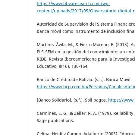
https://www.bbvaresearch.com/wp-
content/uploads/2017/05/Observatorio_digital_
Autoridad de Supervision del Sistema Financiero (
banca móvil como instrumento de inclusión fina
Martínez Ávila, M., & Fierro Moreno, E. (2018). A
PLS-SEM en la gestión del conocimiento: un enfo
RIDE. Revista Iberoamericana para la Investigaci
Educativo, 8(16), 130-164.
Banco de Crédito de Bolivia. (s.f.). Banca Móvil.
https://www.bcp.com.bo/Personas/CanalesAt
[Banco Solidario]. (s.f.). Soli pagos.
https://www
Carmines, E. G., & Zeller, R. A. (1979). Reliabilit
Sage publications.
Celina, Heidi y Campo, Adalberto (2005). “Aprox