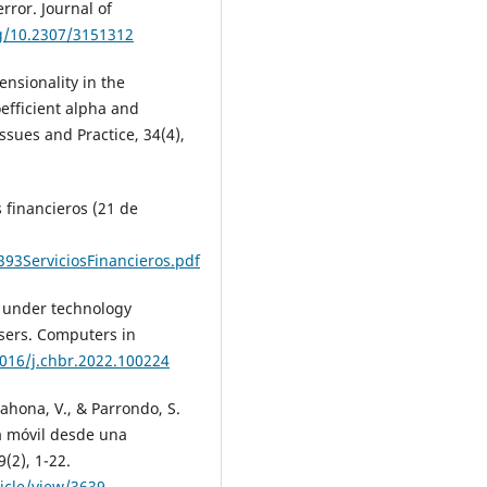
ror. Journal of
rg/10.2307/3151312
ensionality in the
oefficient alpha and
sues and Practice, 34(4),
s financieros (21 de
393ServiciosFinancieros.pdf
on under technology
ers. Computers in
1016/j.chbr.2022.100224
hona, V., & Parrondo, S.
a móvil desde una
(2), 1-22.
ticle/view/3639
.