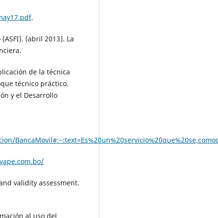
may17.pdf
.
ASFI). (abril 2013). La
nciera.
plicación de la técnica
que técnico práctico.
ón y el Desarrollo
encion/BancaMovil#:~:text=Es%20un%20servicio%20que%20se,co
.yape.com.bo/
y and validity assessment.
imación al uso del