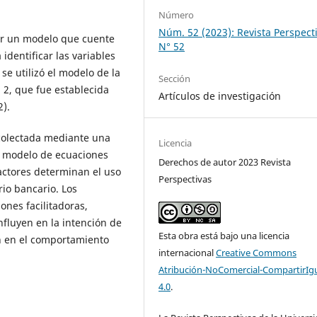
Número
Núm. 52 (2023): Revista Perspect
car un modelo que cuente
N° 52
identificar las variables
se utilizó el modelo de la
Sección
 2, que fue establecida
Artículos de investigación
2).
ecolectada mediante una
Licencia
l modelo de ecuaciones
Derechos de autor 2023 Revista
factores determinan el uso
Perspectivas
rio bancario. Los
ones facilitadoras,
nfluyen en la intención de
Esta obra está bajo una licencia
en en el comportamiento
internacional
Creative Commons
Atribución-NoComercial-CompartirIg
4.0
.