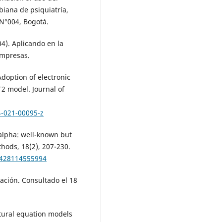
biana de psiquiatría,
 N°004, Bogotá.
04). Aplicando en la
empresas.
Adoption of electronic
T2 model. Journal of
4-021-00095-z
 alpha: well-known but
hods, 18(2), 207-230.
4428114555994
zación. Consultado el 18
uctural equation models