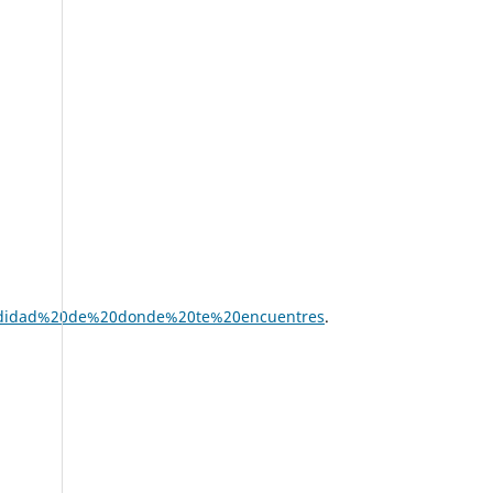
modidad%20de%20donde%20te%20encuentres
.